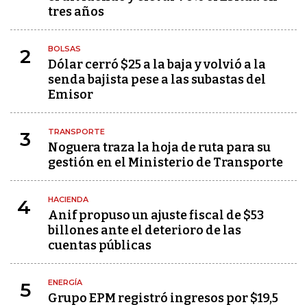
tres años
BOLSAS
2
Dólar cerró $25 a la baja y volvió a la
senda bajista pese a las subastas del
Emisor
TRANSPORTE
3
Noguera traza la hoja de ruta para su
gestión en el Ministerio de Transporte
HACIENDA
4
Anif propuso un ajuste fiscal de $53
billones ante el deterioro de las
cuentas públicas
ENERGÍA
5
Grupo EPM registró ingresos por $19,5