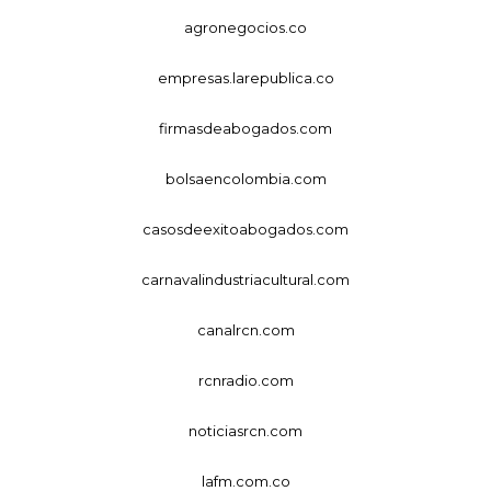
agronegocios.co
empresas.larepublica.co
firmasdeabogados.com
bolsaencolombia.com
casosdeexitoabogados.com
carnavalindustriacultural.com
canalrcn.com
rcnradio.com
noticiasrcn.com
lafm.com.co