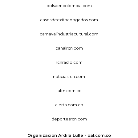
bolsaencolombia.com
casosdeexitoabogados.com
carnavalindustriacultural.com
canalrcn.com
rcnradio.com
noticiasrcn.com
lafm.com.co
alerta.com.co
deportesrcn.com
Organización Ardila Lülle - oal.com.co