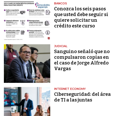
BANCOS
Conozca los seis pasos
que usted debe seguir si
quiere solicitar un
crédito este curso
JUDICIAL
Sanguino señaló que no
compulsaron copias en
el caso de Jorge Alfredo
Vargas
INTERNET ECONOMY
Ciberseguridad: del área
de TI a las juntas