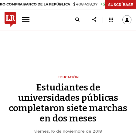
$ 408.498,97
+$ 8.753,81
+2,19%
 BANCO DE LA REPÚBLICA
TASA
SUSCRÍBASE
EDUCACIÓN
Estudiantes de
universidades públicas
completaron siete marchas
en dos meses
viernes, 16 de noviembre de 2018