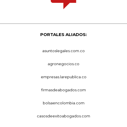
PORTALES ALIADOS:
asuntoslegales.com.co
agronegocios.co
empresas.larepublica.co
firmasdeabogados.com
bolsaencolombia.com
casosdeexitoabogados.com