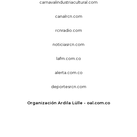
carnavalindustriacultural.com
canalrcn.com
rcnradio.com
noticiasrcn.com
lafm.com.co
alerta.com.co
deportesrcn.com
Organización Ardila Lülle - oal.com.co