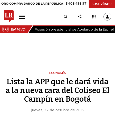
$ 408.498,97
+$ 8.753,81
+2,19%
OMPRA BANCO DE LA REPÚBLICA
SUSCRÍBASE
EN VIVO
Posesión presidencial de Abelardo de la Espriell
ECONOMÍA
Lista la APP que le dará vida
a la nueva cara del Coliseo El
Campín en Bogotá
jueves, 22 de octubre de 2015