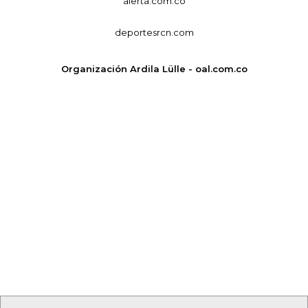
alerta.com.co
deportesrcn.com
Organización Ardila Lülle - oal.com.co