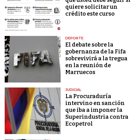
quiere solicitar un
crédito este curso
DEPORTE
El debate sobre la
gobernanza de la Fifa
sobrevivirá a la tregua
en la reunión de
Marruecos
JUDICIAL
La Procuraduría
intervino en sanción
que iba a imponer la
Superindustria contra
Ecopetrol