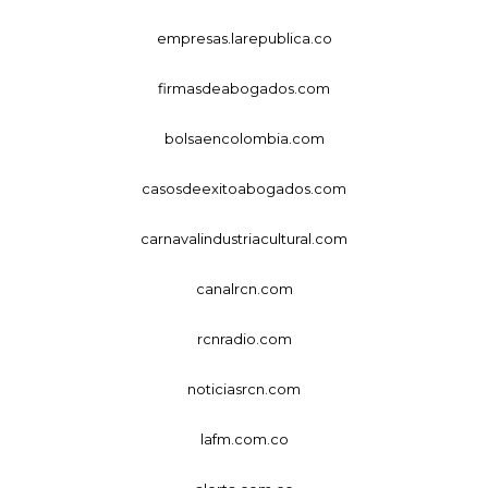
empresas.larepublica.co
firmasdeabogados.com
bolsaencolombia.com
casosdeexitoabogados.com
carnavalindustriacultural.com
canalrcn.com
rcnradio.com
noticiasrcn.com
lafm.com.co