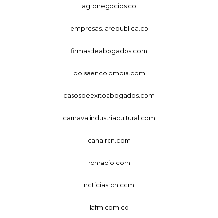
agronegocios.co
empresas.larepublica.co
firmasdeabogados.com
bolsaencolombia.com
casosdeexitoabogados.com
carnavalindustriacultural.com
canalrcn.com
rcnradio.com
noticiasrcn.com
lafm.com.co