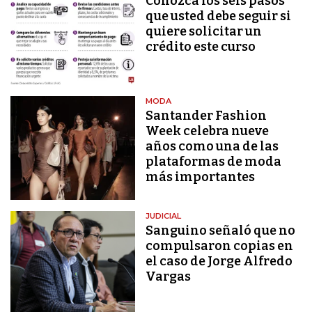
Conozca los seis pasos
que usted debe seguir si
quiere solicitar un
crédito este curso
MODA
Santander Fashion
Week celebra nueve
años como una de las
plataformas de moda
más importantes
JUDICIAL
Sanguino señaló que no
compulsaron copias en
el caso de Jorge Alfredo
Vargas