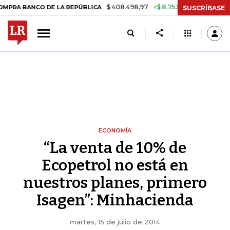
$ 408.498,97
+$ 8.753,81
+2,19%
BANCO DE LA REPÚBLICA
TASA D
SUSCRÍBASE
ECONOMÍA
“La venta de 10% de
Ecopetrol no está en
nuestros planes, primero
Isagen”: Minhacienda
martes, 15 de julio de 2014