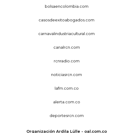
bolsaencolombia.com
casosdeexitoabogados.com
carnavalindustriacultural.com
canalrcn.com
rcnradio.com
noticiasrcn.com
lafm.com.co
alerta.com.co
deportesrcn.com
Organización Ardila Lülle - oal.com.co