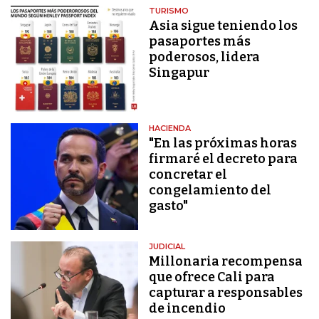
TURISMO
Asia sigue teniendo los
pasaportes más
poderosos, lidera
Singapur
HACIENDA
"En las próximas horas
firmaré el decreto para
concretar el
congelamiento del
gasto"
JUDICIAL
Millonaria recompensa
que ofrece Cali para
capturar a responsables
de incendio