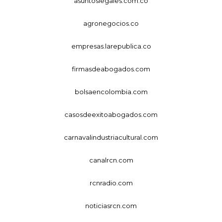
asuntoslegales.com.co
agronegocios.co
empresas.larepublica.co
firmasdeabogados.com
bolsaencolombia.com
casosdeexitoabogados.com
carnavalindustriacultural.com
canalrcn.com
rcnradio.com
noticiasrcn.com