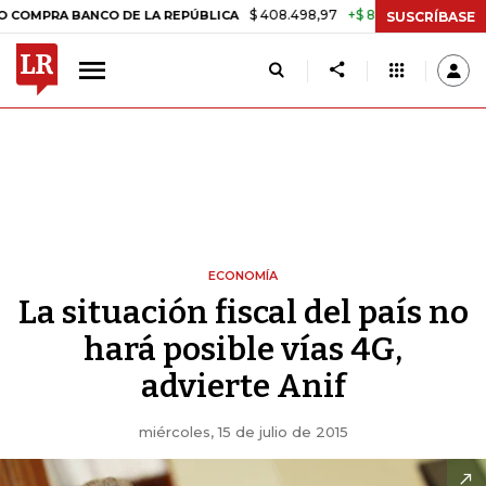
$ 408.498,97
+$ 8.753,81
+2,19%
 BANCO DE LA REPÚBLICA
TASA 
SUSCRÍBASE
ECONOMÍA
La situación fiscal del país no
hará posible vías 4G,
advierte Anif
miércoles, 15 de julio de 2015