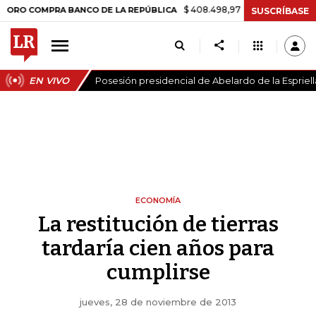
$ 408.498,97
+$ 8.753,81
+2,19%
OMPRA BANCO DE LA REPÚBLICA
SUSCRÍBASE
EN VIVO
Posesión presidencial de Abelardo de la Espriell
ECONOMÍA
La restitución de tierras
tardaría cien años para
cumplirse
jueves, 28 de noviembre de 2013