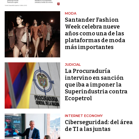
MODA
Santander Fashion
Week celebra nueve
años como una de las
plataformas de moda
más importantes
JUDICIAL
La Procuraduría
intervino en sanción
que iba a imponer la
Superindustria contra
Ecopetrol
INTERNET ECONOMY
Ciberseguridad: del área
de TI a las juntas