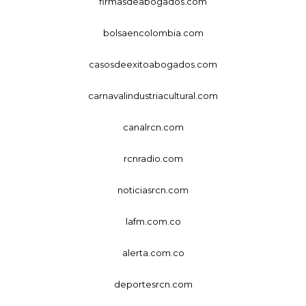
firmasdeabogados.com
bolsaencolombia.com
casosdeexitoabogados.com
carnavalindustriacultural.com
canalrcn.com
rcnradio.com
noticiasrcn.com
lafm.com.co
alerta.com.co
deportesrcn.com