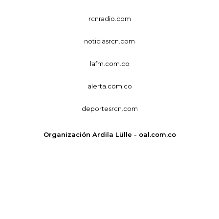
rcnradio.com
noticiasrcn.com
lafm.com.co
alerta.com.co
deportesrcn.com
Organización Ardila Lülle - oal.com.co