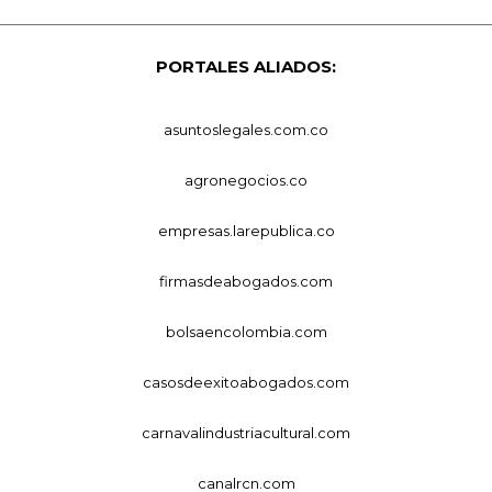
PORTALES ALIADOS:
asuntoslegales.com.co
agronegocios.co
empresas.larepublica.co
firmasdeabogados.com
bolsaencolombia.com
casosdeexitoabogados.com
carnavalindustriacultural.com
canalrcn.com