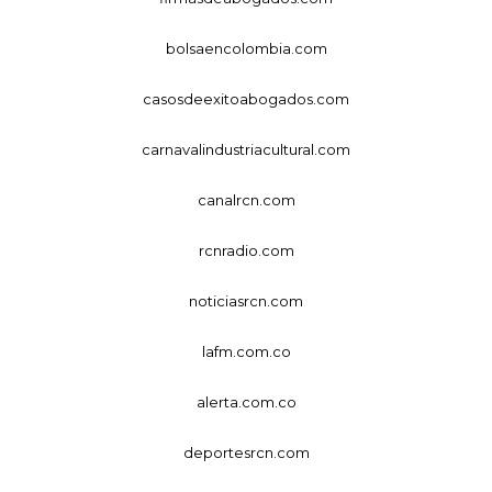
bolsaencolombia.com
casosdeexitoabogados.com
carnavalindustriacultural.com
canalrcn.com
rcnradio.com
noticiasrcn.com
lafm.com.co
alerta.com.co
deportesrcn.com