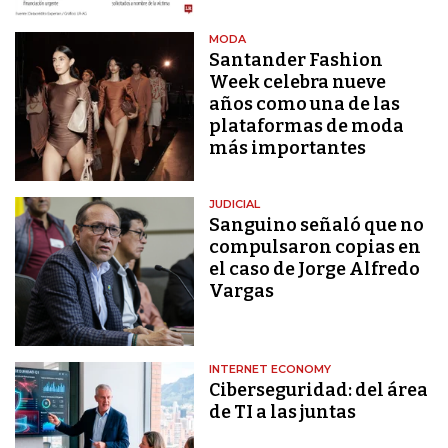
MODA
Santander Fashion
Week celebra nueve
años como una de las
plataformas de moda
más importantes
JUDICIAL
Sanguino señaló que no
compulsaron copias en
el caso de Jorge Alfredo
Vargas
INTERNET ECONOMY
Ciberseguridad: del área
de TI a las juntas