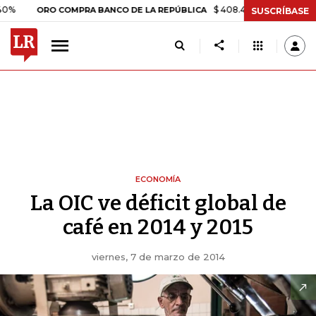
$ 408.498,97
+$ 8.753,81
+2,1
ORO COMPRA BANCO DE LA REPÚBLICA
SUSCRÍBASE
ECONOMÍA
La OIC ve déficit global de
café en 2014 y 2015
viernes, 7 de marzo de 2014