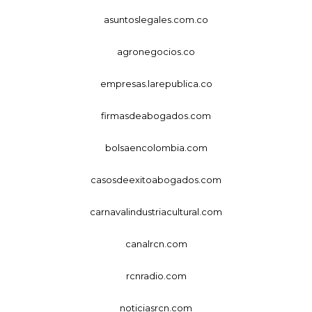
asuntoslegales.com.co
agronegocios.co
empresas.larepublica.co
firmasdeabogados.com
bolsaencolombia.com
casosdeexitoabogados.com
carnavalindustriacultural.com
canalrcn.com
rcnradio.com
noticiasrcn.com