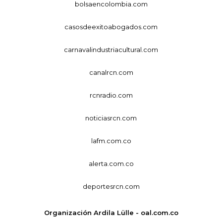
bolsaencolombia.com
casosdeexitoabogados.com
carnavalindustriacultural.com
canalrcn.com
rcnradio.com
noticiasrcn.com
lafm.com.co
alerta.com.co
deportesrcn.com
Organización Ardila Lülle - oal.com.co