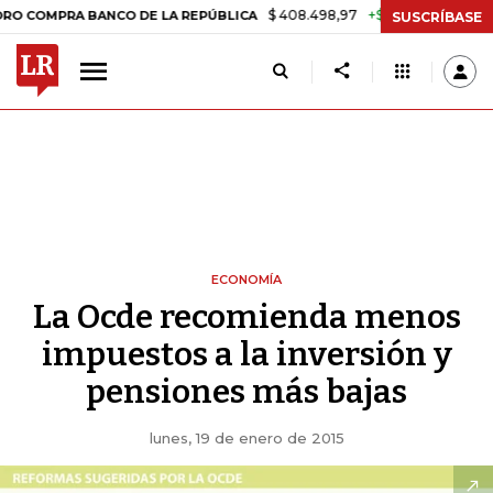
$ 408.498,97
+$ 8.753,81
+2,19%
A BANCO DE LA REPÚBLICA
TAS
SUSCRÍBASE
ECONOMÍA
La Ocde recomienda menos
impuestos a la inversión y
pensiones más bajas
lunes, 19 de enero de 2015