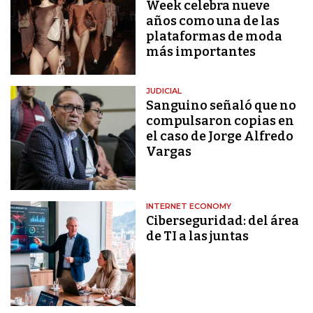
Week celebra nueve
años como una de las
plataformas de moda
más importantes
JUDICIAL
Sanguino señaló que no
compulsaron copias en
el caso de Jorge Alfredo
Vargas
INTERNET ECONOMY
Ciberseguridad: del área
de TI a las juntas