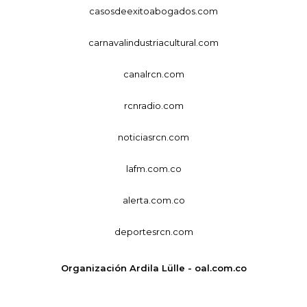
casosdeexitoabogados.com
carnavalindustriacultural.com
canalrcn.com
rcnradio.com
noticiasrcn.com
lafm.com.co
alerta.com.co
deportesrcn.com
Organización Ardila Lülle - oal.com.co