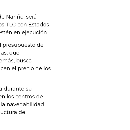
de Nariño, será
los TLC con Estados
estén en ejecución.
l presupuesto de
las, que
Además, busca
ecen el precio de los
ra durante su
n los centros de
 la navegabilidad
ructura de