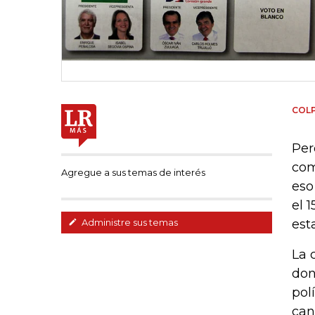
COL
Per
com
Agregue a sus temas de interés
eso
el 
est
Administre sus temas
La 
don
pol
can