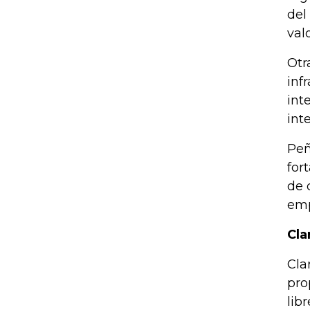
del
val
Otr
inf
int
int
Peñ
for
de 
emp
Cla
Cla
pro
lib