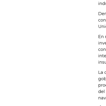
ind
Den
con
Uni
En 
inv
con
int
ins
La 
gob
pro
del
nav