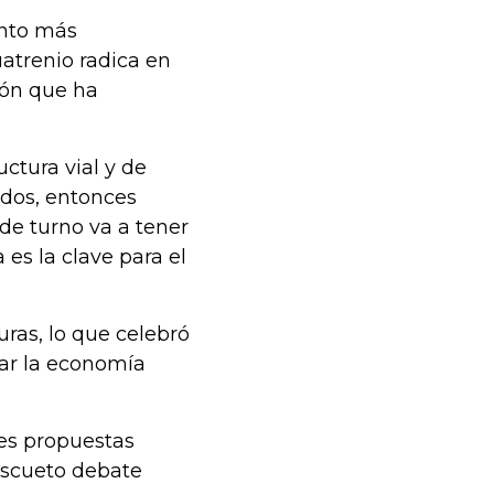
unto más
atrenio radica en
ión que ha
uctura vial y de
ados, entonces
 de turno va a tener
es la clave para el
uras, lo que celebró
lar la economía
les propuestas
escueto debate