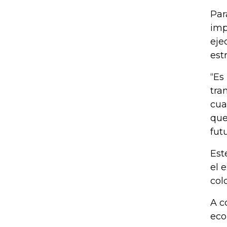
Par
imp
eje
est
“Es
tra
cua
que
fut
Est
el 
col
A c
eco