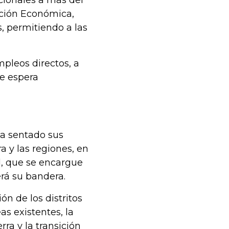
cionales a más del
ación Económica,
os, permitiendo a las
pleos directos, a
e espera
ha sentado sus
a y las regiones, en
l, que se encargue
erá su bandera.
ón de los distritos
as existentes, la
rra y la transición