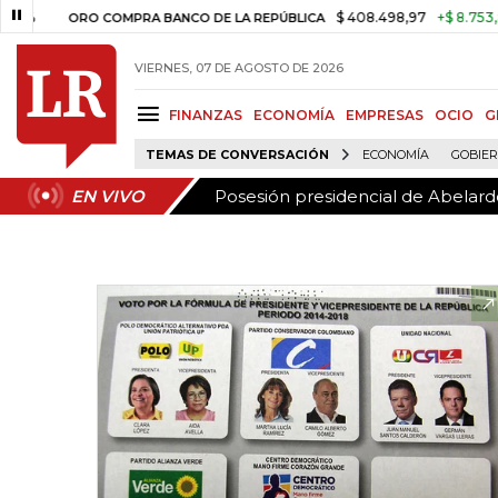
Posesión presidencial de Abelardo
EN VIVO
$ 408.498,97
+$ 8.753,81
+2,1
ORO COMPRA BANCO DE LA REPÚBLICA
VIERNES, 07 DE AGOSTO DE 2026
FINANZAS
ECONOMÍA
EMPRESAS
OCIO
G
TEMAS DE CONVERSACIÓN
ECONOMÍA
GOBIE
Posesión presidencial de Abelardo
EN VIVO