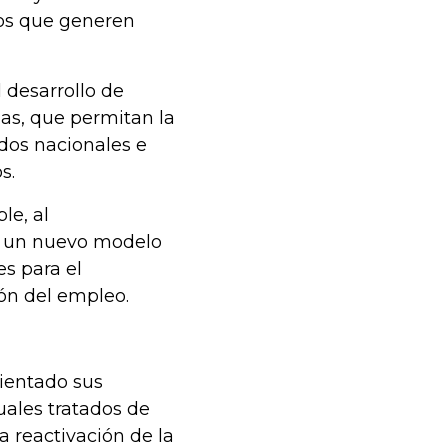
os que generen
 desarrollo de
rias, que permitan la
ados nacionales e
os.
le, al
de un nuevo modelo
es para el
ón del empleo.
rientado sus
uales tratados de
la reactivación de la