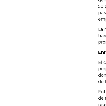
gen
50 
par
emp
La 
tra
pro
Enr
El 
pro
don
de 
Ent
de 
reg