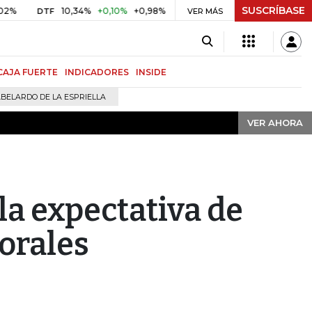
SUSCRÍBASE
VER AHORA
10,34%
+0,10%
+0,98%
$ 416,91
+$ 0,05
+0,01%
DTF
UVR
VER MÁS
BI
CAJA FUERTE
INDICADORES
INSIDE
BELARDO DE LA ESPRIELLA
VER AHORA
la expectativa de
torales