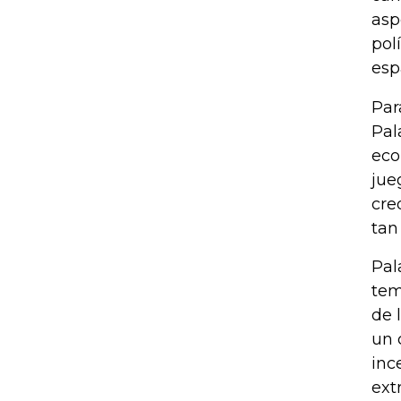
asp
pol
esp
Par
Pal
eco
jue
cre
tan
Pal
tem
de 
un 
inc
ext