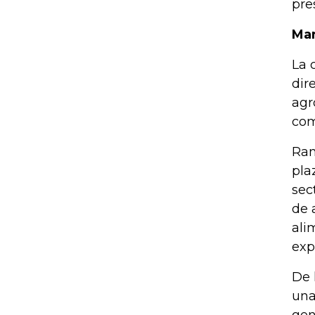
pre
Mar
La 
dir
agr
com
Ram
pla
sec
de 
ali
exp
De 
una