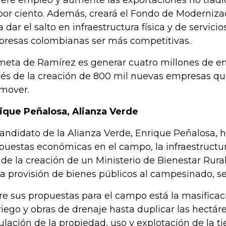
ere empleo y aumente las exportaciones no tradi
por ciento. Además, creará el Fondo de Moderniz
a dar el salto en infraestructura física y de servici
resas colombianas ser más competitivas.
meta de Ramírez es generar cuatro millones de em
vés de la creación de 800 mil nuevas empresas qu
mover.
ique Peñalosa, Alianza Verde
candidato de la Alianza Verde, Enrique Peñalosa, 
puestas económicas en el campo, la infraestructur
de la creación de un Ministerio de Bienestar Rura
la provisión de bienes públicos al campesinado, s
re sus propuestas para el campo está la masificaci
riego y obras de drenaje hasta duplicar las hectáre
ulación de la propiedad, uso y explotación de la tie