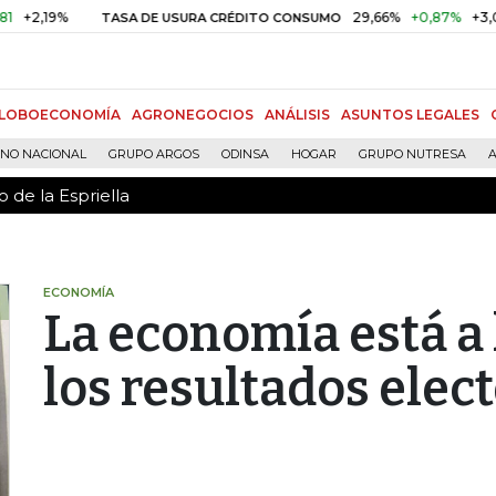
 de la Espriella
9%
29,66%
+0,87%
+3,02%
TASA DE USURA CRÉDITO CONSUMO
LOBOECONOMÍA
AGRONEGOCIOS
ANÁLISIS
ASUNTOS LEGALES
RNO NACIONAL
GRUPO ARGOS
ODINSA
HOGAR
GRUPO NUTRESA
A
 de la Espriella
ECONOMÍA
La economía está a 
los resultados elec