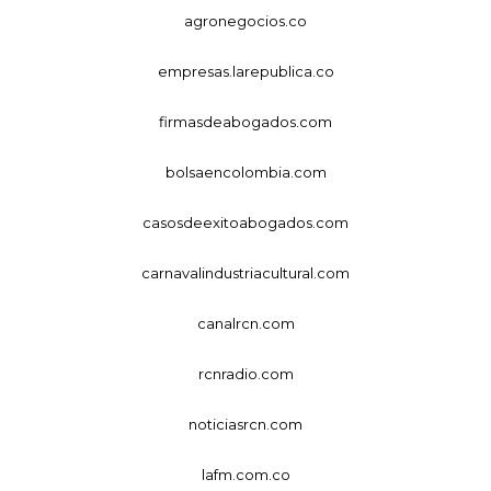
agronegocios.co
empresas.larepublica.co
firmasdeabogados.com
bolsaencolombia.com
casosdeexitoabogados.com
carnavalindustriacultural.com
canalrcn.com
rcnradio.com
noticiasrcn.com
lafm.com.co