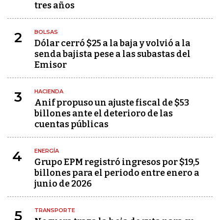
tres años
BOLSAS
2
Dólar cerró $25 a la baja y volvió a la
senda bajista pese a las subastas del
Emisor
HACIENDA
3
Anif propuso un ajuste fiscal de $53
billones ante el deterioro de las
cuentas públicas
ENERGÍA
4
Grupo EPM registró ingresos por $19,5
billones para el periodo entre enero a
junio de 2026
TRANSPORTE
5