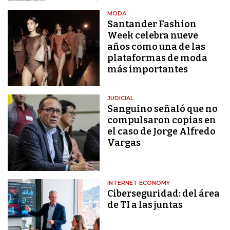
MODA
Santander Fashion
Week celebra nueve
años como una de las
plataformas de moda
más importantes
JUDICIAL
Sanguino señaló que no
compulsaron copias en
el caso de Jorge Alfredo
Vargas
INTERNET ECONOMY
Ciberseguridad: del área
de TI a las juntas