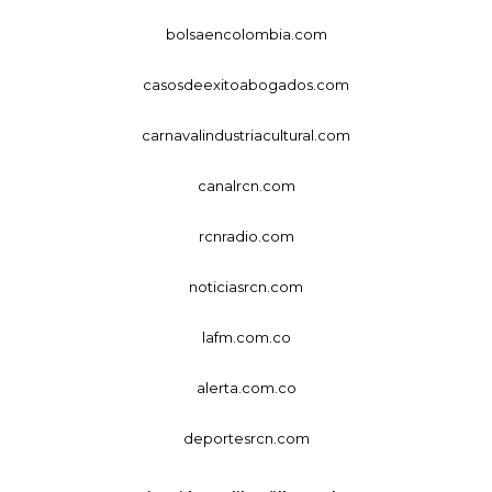
bolsaencolombia.com
casosdeexitoabogados.com
carnavalindustriacultural.com
canalrcn.com
rcnradio.com
noticiasrcn.com
lafm.com.co
alerta.com.co
deportesrcn.com