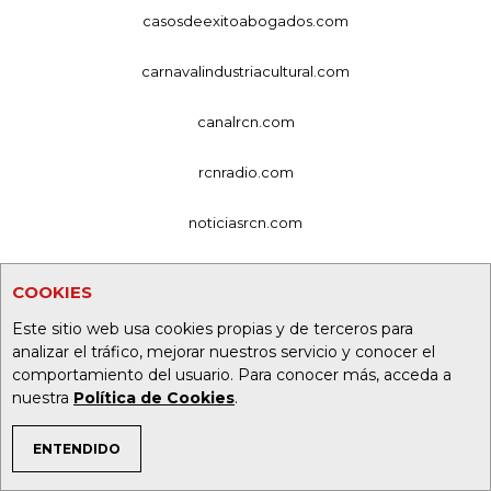
casosdeexitoabogados.com
carnavalindustriacultural.com
canalrcn.com
rcnradio.com
noticiasrcn.com
lafm.com.co
COOKIES
alerta.com.co
Este sitio web usa cookies propias y de terceros para
analizar el tráfico, mejorar nuestros servicio y conocer el
deportesrcn.com
comportamiento del usuario. Para conocer más, acceda a
nuestra
Política de Cookies
.
Organización Ardila Lülle - oal.com.co
ENTENDIDO
TEMAS DE INTERÉS