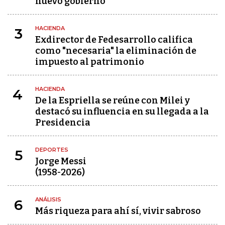
nuevo gobierno
HACIENDA
3
Exdirector de Fedesarrollo califica
como "necesaria" la eliminación de
impuesto al patrimonio
HACIENDA
4
De la Espriella se reúne con Milei y
destacó su influencia en su llegada a la
Presidencia
DEPORTES
5
Jorge Messi
(1958-2026)
ANÁLISIS
6
Más riqueza para ahí sí, vivir sabroso