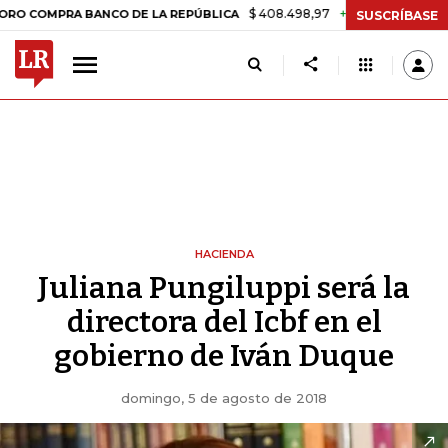
$ 408.498,97
+$ 8.753,81
+2,19%
RA BANCO DE LA REPÚBLICA
TA
SUSCRÍBASE
HACIENDA
Juliana Pungiluppi será la
directora del Icbf en el
gobierno de Iván Duque
domingo, 5 de agosto de 2018