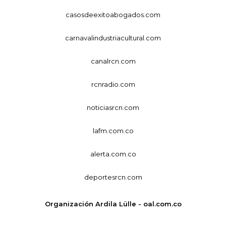
casosdeexitoabogados.com
carnavalindustriacultural.com
canalrcn.com
rcnradio.com
noticiasrcn.com
lafm.com.co
alerta.com.co
deportesrcn.com
Organización Ardila Lülle - oal.com.co