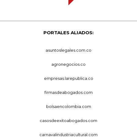
PORTALES ALIADOS:
asuntoslegales.com.co
agronegocios.co
empresas.larepublica.co
firmasdeabogados.com
bolsaencolombia.com
casosdeexitoabogados.com
carnavalindustriacultural.com