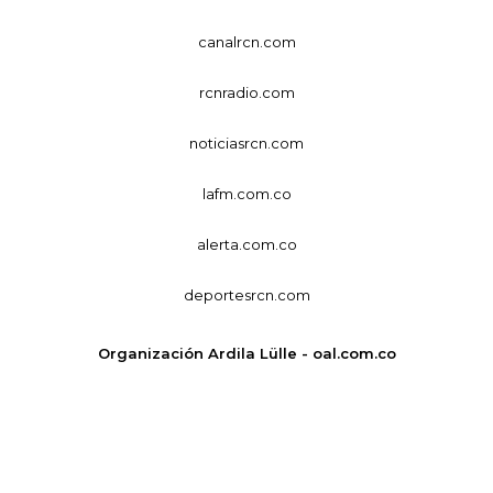
canalrcn.com
rcnradio.com
noticiasrcn.com
lafm.com.co
alerta.com.co
deportesrcn.com
Organización Ardila Lülle - oal.com.co