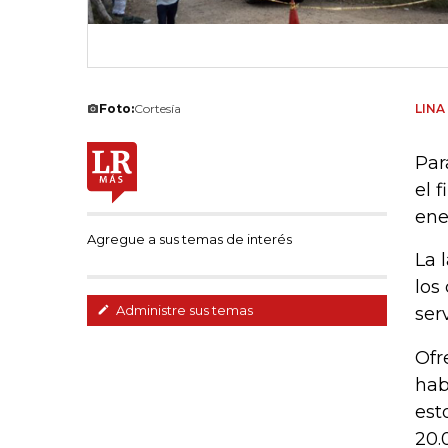
Foto:
Cortesía
LIN
Par
el 
ene
Agregue a sus temas de interés
La 
los
Administre sus temas
serv
Ofr
hab
est
20.