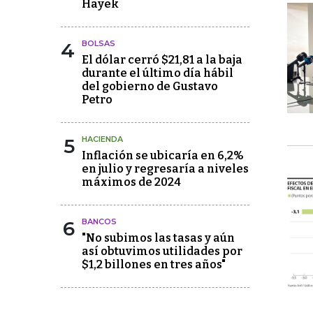
Hayek
4
BOLSAS
El dólar cerró $21,81 a la baja
durante el último día hábil
del gobierno de Gustavo
Petro
5
HACIENDA
Inflación se ubicaría en 6,2%
en julio y regresaría a niveles
máximos de 2024
6
BANCOS
"No subimos las tasas y aún
así obtuvimos utilidades por
$1,2 billones en tres años"