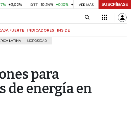
SUSCRÍBASE
3,02%
10,34%
+0,10%
+0,98%
$ 416,86
+$ 0,05
+0,
DTF
VER MÁS
UVR
CAJA FUERTE
INDICADORES
INSIDE
RICA LATINA
MOROSIDAD
lones para
s de energía en