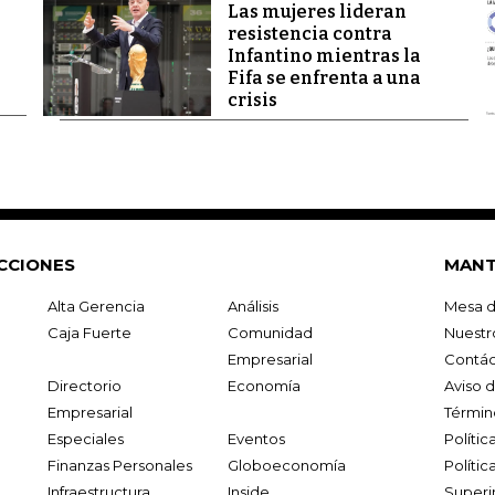
Las mujeres lideran
resistencia contra
Infantino mientras la
Fifa se enfrenta a una
crisis
CCIONES
MANT
Alta Gerencia
Análisis
Mesa d
Caja Fuerte
Comunidad
Nuestr
Empresarial
Contác
Directorio
Economía
Aviso 
Empresarial
Términ
Especiales
Eventos
Políti
Finanzas Personales
Globoeconomía
Polític
Infraestructura
Inside
Superi