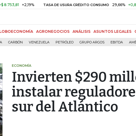
3,81
+2,19%
29,66%
+0,87%
+
TASA DE USURA CRÉDITO CONSUMO
LOBOECONOMÍA
AGRONEGOCIOS
ANÁLISIS
ASUNTOS LEGALES
ÍA
CARBÓN
VENEZUELA
PETRÓLEO
GRUPO ARGOS
EBITDA
AMÉ
ECONOMÍA
Invierten $290 mil
instalar reguladore
sur del Atlántico