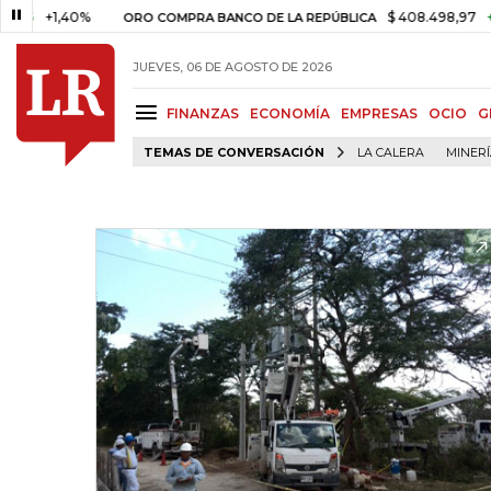
+1,40%
$ 408.498,97
+$ 8.75
ORO COMPRA BANCO DE LA REPÚBLICA
JUEVES, 06 DE AGOSTO DE 2026
FINANZAS
ECONOMÍA
EMPRESAS
OCIO
G
TEMAS DE CONVERSACIÓN
LA CALERA
MINER