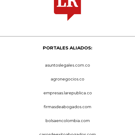
PORTALES ALIADOS:
asuntoslegales.com.co
agronegocios.co
empresas.larepublica.co
firmasdeabogados.com
bolsaencolombia.com
casosdeexitoabogados.com