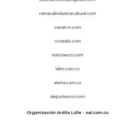
carnavalindustriacultural.com
canalrcn.com
rcnradio.com
noticiasrcn.com
lafm.com.co
alerta.com.co
deportesrcn.com
Organización Ardila Lülle - oal.com.co