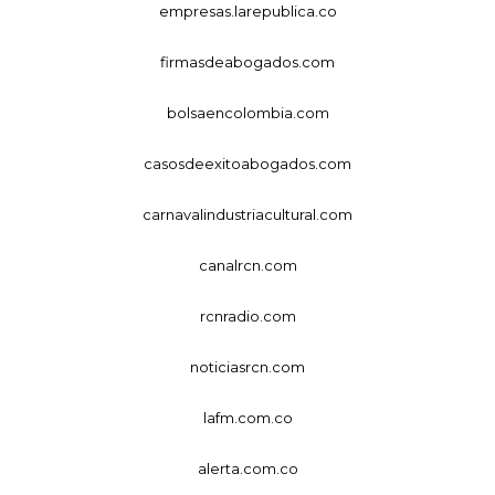
empresas.larepublica.co
firmasdeabogados.com
bolsaencolombia.com
casosdeexitoabogados.com
carnavalindustriacultural.com
canalrcn.com
rcnradio.com
noticiasrcn.com
lafm.com.co
alerta.com.co