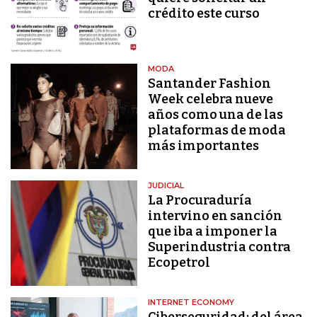
crédito este curso
MODA
Santander Fashion
Week celebra nueve
años como una de las
plataformas de moda
más importantes
JUDICIAL
La Procuraduría
intervino en sanción
que iba a imponer la
Superindustria contra
Ecopetrol
INTERNET ECONOMY