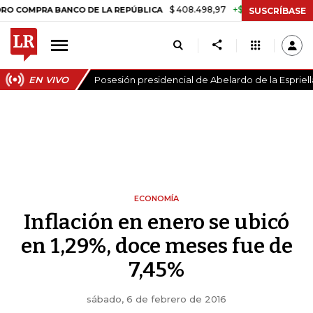
$ 408.498,97
+$ 8.753,81
+2,19%
PRA BANCO DE LA REPÚBLICA
TA
SUSCRÍBASE
EN VIVO
Posesión presidencial de Abelardo de la Espriell
ECONOMÍA
Inflación en enero se ubicó
en 1,29%, doce meses fue de
7,45%
sábado, 6 de febrero de 2016