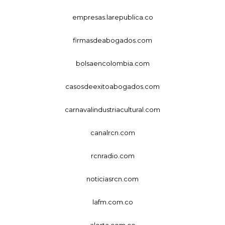
empresas.larepublica.co
firmasdeabogados.com
bolsaencolombia.com
casosdeexitoabogados.com
carnavalindustriacultural.com
canalrcn.com
rcnradio.com
noticiasrcn.com
lafm.com.co
alerta.com.co