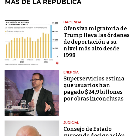
MÁS DE LA REPÚBLICA
HACIENDA
Ofensiva migratoria de
Trump lleva las órdenes
de deportación a su
nivel más alto desde
1998
ENERGÍA
Superservicios estima
que usuarios han
pagado $24,9 billones
por obras inconclusas
JUDICIAL
Consejo de Estado
suspende designación