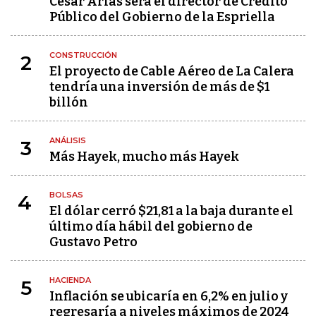
César Arias será el director de Crédito
Público del Gobierno de la Espriella
CONSTRUCCIÓN
2
El proyecto de Cable Aéreo de La Calera
tendría una inversión de más de $1
billón
ANÁLISIS
3
Más Hayek, mucho más Hayek
BOLSAS
4
El dólar cerró $21,81 a la baja durante el
último día hábil del gobierno de
Gustavo Petro
HACIENDA
5
Inflación se ubicaría en 6,2% en julio y
regresaría a niveles máximos de 2024