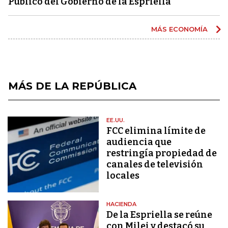
Público del Gobierno de la Espriella
MÁS ECONOMÍA
MÁS DE LA REPÚBLICA
EE.UU.
FCC elimina límite de
audiencia que
restringía propiedad de
canales de televisión
locales
HACIENDA
De la Espriella se reúne
con Milei y destacó su