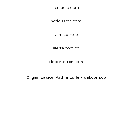
rcnradio.com
noticiasrcn.com
lafm.com.co
alerta.com.co
deportesrcn.com
Organización Ardila Lülle - oal.com.co