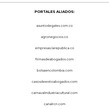
PORTALES ALIADOS:
asuntoslegales.com.co
agronegocios.co
empresas.larepublica.co
firmasdeabogados.com
bolsaencolombia.com
casosdeexitoabogados.com
carnavalindustriacultural.com
canalrcn.com