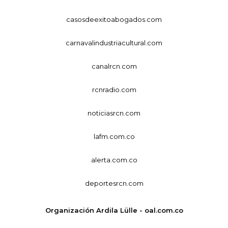
casosdeexitoabogados.com
carnavalindustriacultural.com
canalrcn.com
rcnradio.com
noticiasrcn.com
lafm.com.co
alerta.com.co
deportesrcn.com
Organización Ardila Lülle - oal.com.co