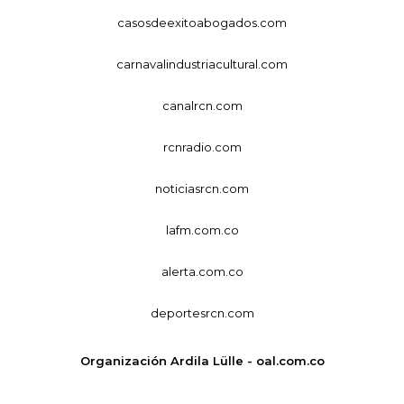
casosdeexitoabogados.com
carnavalindustriacultural.com
canalrcn.com
rcnradio.com
noticiasrcn.com
lafm.com.co
alerta.com.co
deportesrcn.com
Organización Ardila Lülle - oal.com.co