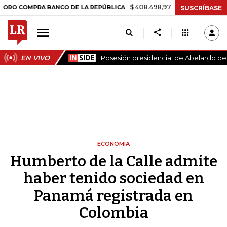
$ 408.498,97
+$ 8.753,81
+2,19%
MPRA BANCO DE LA REPÚBLICA
SUSCRÍBASE
EN VIVO
Posesión presidencial de Abelardo de l
ECONOMÍA
Humberto de la Calle admite
haber tenido sociedad en
Panamá registrada en
Colombia