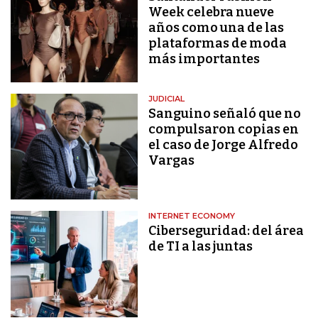
Week celebra nueve
años como una de las
plataformas de moda
más importantes
JUDICIAL
Sanguino señaló que no
compulsaron copias en
el caso de Jorge Alfredo
Vargas
INTERNET ECONOMY
Ciberseguridad: del área
de TI a las juntas