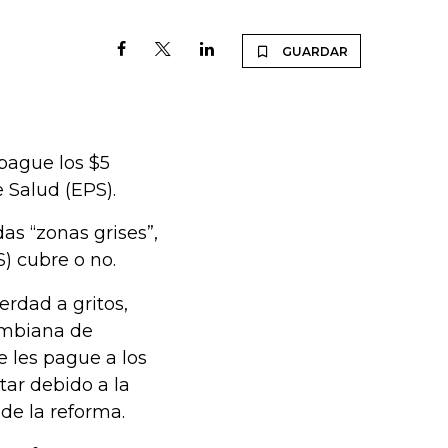
GUARDAR
 pague los $5
 Salud (EPS).
as “zonas grises”,
) cubre o no.
rdad a gritos,
lombiana de
e les pague a los
tar debido a la
de la reforma.