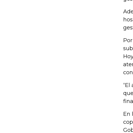
Ade
hos
ges
Por
sub
Hoy
ate
con
“El
que
fin
En 
cop
Gob