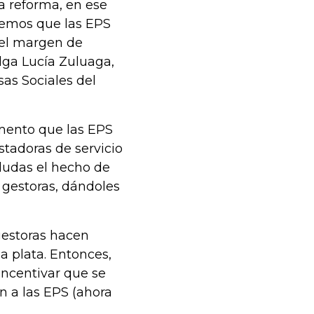
a reforma, en ese
rdemos que las EPS
 el margen de
lga Lucía Zuluaga,
as Sociales del
emento que las EPS
stadoras de servicio
dudas el hecho de
 gestoras, dándoles
gestoras hacen
una plata. Entonces,
incentivar que se
n a las EPS (ahora