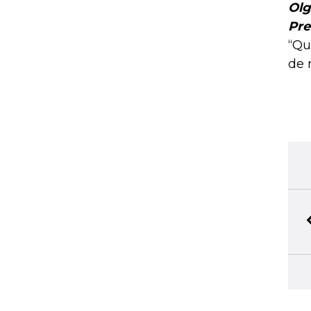
Olg
Pre
“Qu
de 