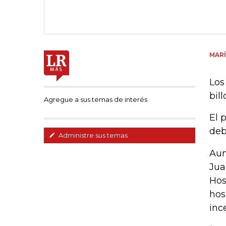
MARÍ
Los
bil
Agregue a sus temas de interés
El 
deb
Administre sus temas
Aun
Jua
Hos
hos
inc