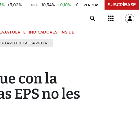
SUSCRÍBASE
02%
10,34%
+0,10%
+0,98%
$ 417,01
+$ 0,05
+0,01%
DTF
UVR
VER MÁS
CAJA FUERTE
INDICADORES
INSIDE
BELARDO DE LA ESPRIELLA
ue con la
as EPS no les