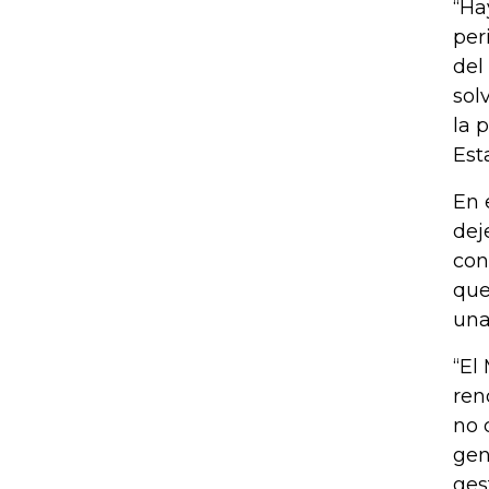
“Ha
per
del
sol
la 
Est
En 
dej
con
que
una
“El
ren
no 
gen
ges