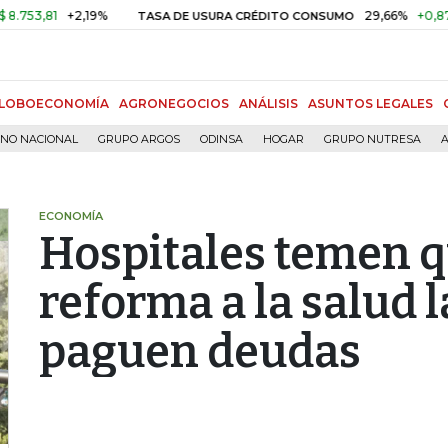
1
+2,19%
29,66%
+0,87%
+3,
TASA DE USURA CRÉDITO CONSUMO
LOBOECONOMÍA
AGRONEGOCIOS
ANÁLISIS
ASUNTOS LEGALES
RNO NACIONAL
GRUPO ARGOS
ODINSA
HOGAR
GRUPO NUTRESA
A
ECONOMÍA
Hospitales temen q
reforma a la salud l
paguen deudas