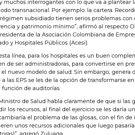
y muchos interrogantes con lo que va a plantear l
iodo transnacional. Por ejemplo: la cartera. Reco
 régimen subsidiado tienen serios problemas con
vencia y patrimonio mínimo”, afirmó al respecto O
presidenta de la Asociación Colombiana de Empres
ado y Hospitales Públicos (Acesi).
esta línea, para los hospitales es un buen compl
en de ser administradoras, para convertirse en pre
 el nuevo modelo de salud. Sin embargo, genera 
 a las EPS se les de la opción de transformarse en
 función de auditorías.
 Ministro de Salud habla claramente de que si las 
dir los recursos, al final del ejercicio se les daría 
cambiaría el problema de las glosas, con el fin de 
eren unos recursos adicionales que luego pasaría
toras)”, agregó Zuluaga.