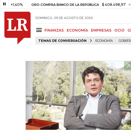
,40%
$ 408.498,97
+$ 8.753,8
ORO COMPRA BANCO DE LA REPÚBLICA
DOMINGO, 09 DE AGOSTO DE 2026
FINANZAS
ECONOMÍA
EMPRESAS
OCIO
G
TEMAS DE CONVERSACIÓN
ECONOMÍA
GOBIE