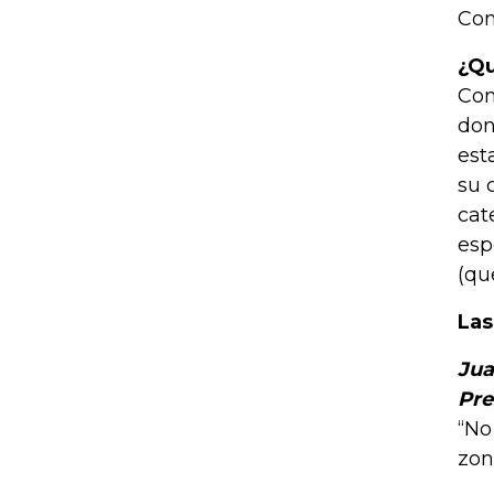
Con
¿Qu
Con
don
est
su 
cat
esp
(qu
Las
Jua
Pre
“No
zon