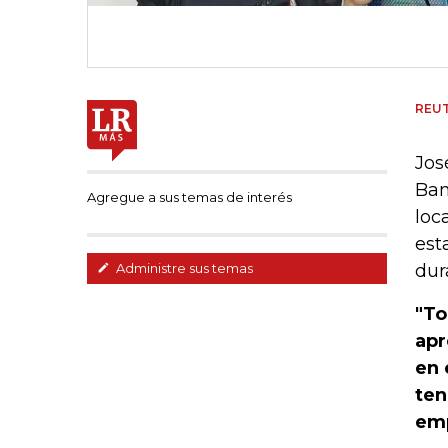
REU
Jos
Ban
Agregue a sus temas de interés
loc
est
dur
Administre sus temas
"To
apr
en 
ten
emp