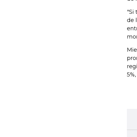
"Si
de 
ent
mon
Mie
pro
reg
5%,