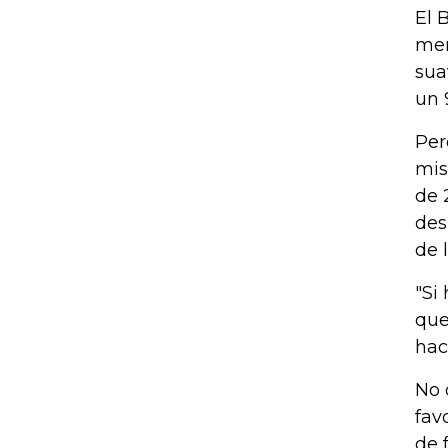
El 
mer
sua
un 
Per
mis
de 
des
de 
"Si
que
hac
No 
fav
de 