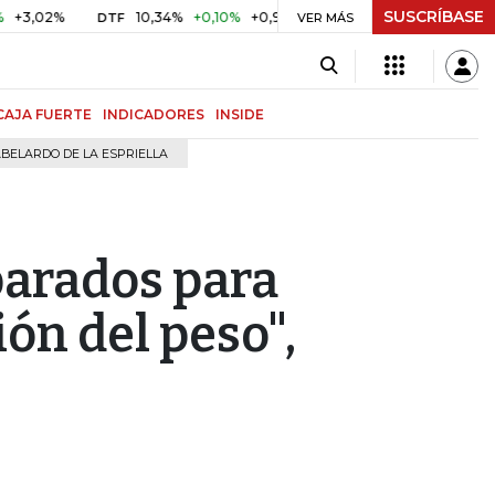
SUSCRÍBASE
2%
10,34%
+0,10%
+0,98%
$ 417,01
+$ 0,05
+0,01%
DTF
UVR
VER MÁS
CAJA FUERTE
INDICADORES
INSIDE
BELARDO DE LA ESPRIELLA
parados para
ón del peso",