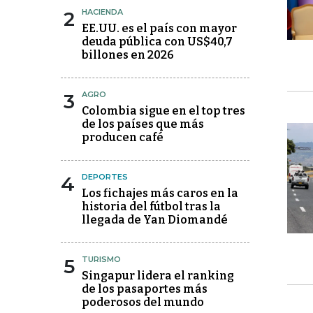
2
HACIENDA
EE.UU. es el país con mayor
deuda pública con US$40,7
billones en 2026
3
AGRO
Colombia sigue en el top tres
de los países que más
producen café
4
DEPORTES
Los fichajes más caros en la
historia del fútbol tras la
llegada de Yan Diomandé
5
TURISMO
Singapur lidera el ranking
de los pasaportes más
poderosos del mundo