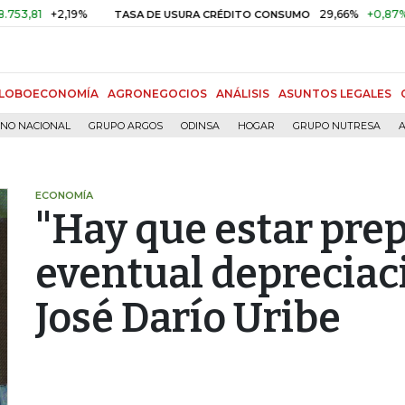
+2,19%
29,66%
+0,87%
+3,0
TASA DE USURA CRÉDITO CONSUMO
LOBOECONOMÍA
AGRONEGOCIOS
ANÁLISIS
ASUNTOS LEGALES
RNO NACIONAL
GRUPO ARGOS
ODINSA
HOGAR
GRUPO NUTRESA
A
ECONOMÍA
"Hay que estar pre
eventual depreciaci
José Darío Uribe