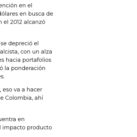
ención en el
dólares en busca de
n el 2012 alcanzó
se depreció el
lcista, con un alza
s hacia portafolios
ó la ponderación
s.
, eso va a hacer
de Colombia, ahí
uentra en
al impacto producto