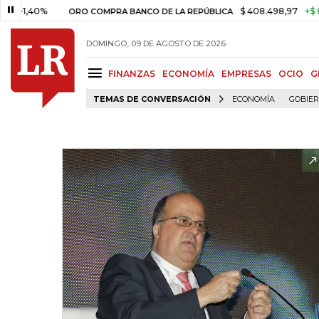
40%
$ 408.498,97
+$ 8.753,81
ORO COMPRA BANCO DE LA REPÚBLICA
DOMINGO, 09 DE AGOSTO DE 2026
FINANZAS
ECONOMÍA
EMPRESAS
OCIO
G
TEMAS DE CONVERSACIÓN
ECONOMÍA
GOBIE