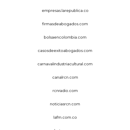
empresas.larepublica.co
firmasdeabogados.com
bolsaencolombia.com
casosdeexitoabogados.com
carnavalindustriacultural.com
canalrcn.com
rcnradio.com
noticiasrcn.com
lafm.com.co