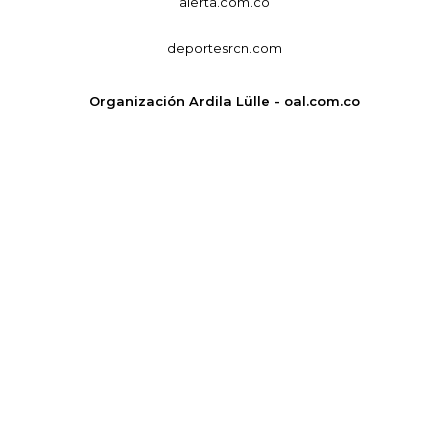
alerta.com.co
deportesrcn.com
Organización Ardila Lülle - oal.com.co