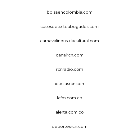
bolsaencolombia.com
casosdeexitoabogados.com
carnavalindustriacultural.com
canalrcn.com
rcnradio.com
noticiasrcn.com
lafm.com.co
alerta.com.co
deportesrcn.com