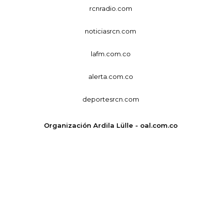
rcnradio.com
noticiasrcn.com
lafm.com.co
alerta.com.co
deportesrcn.com
Organización Ardila Lülle - oal.com.co