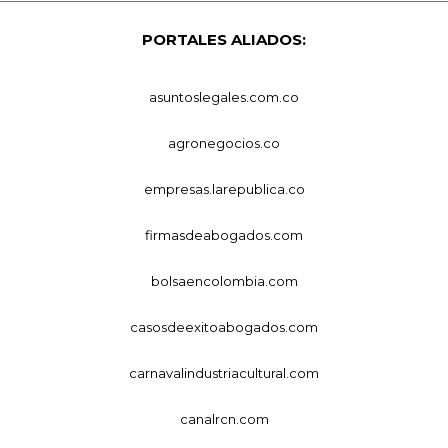
PORTALES ALIADOS:
asuntoslegales.com.co
agronegocios.co
empresas.larepublica.co
firmasdeabogados.com
bolsaencolombia.com
casosdeexitoabogados.com
carnavalindustriacultural.com
canalrcn.com