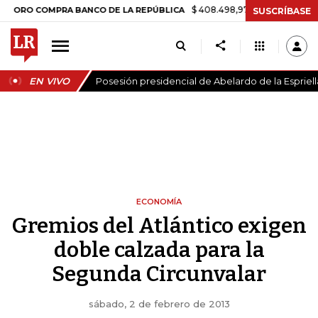
$ 408.498,97
+$ 8.753,81
+2,19%
O COMPRA BANCO DE LA REPÚBLICA
SUSCRÍBASE
EN VIVO
Posesión presidencial de Abelardo de la Espriell
ECONOMÍA
Gremios del Atlántico exigen
doble calzada para la
Segunda Circunvalar
sábado, 2 de febrero de 2013