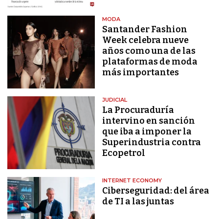
MODA
Santander Fashion
Week celebra nueve
años como una de las
plataformas de moda
más importantes
JUDICIAL
La Procuraduría
intervino en sanción
que iba a imponer la
Superindustria contra
Ecopetrol
INTERNET ECONOMY
Ciberseguridad: del área
de TI a las juntas