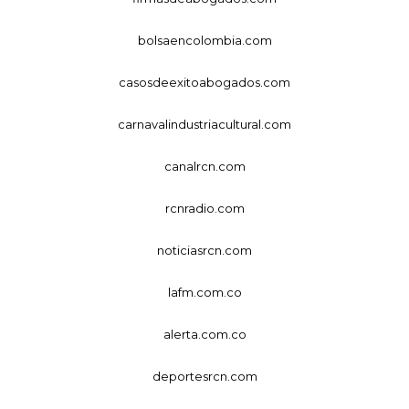
bolsaencolombia.com
casosdeexitoabogados.com
carnavalindustriacultural.com
canalrcn.com
rcnradio.com
noticiasrcn.com
lafm.com.co
alerta.com.co
deportesrcn.com