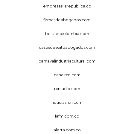
empresas.larepublica.co
firmasdeabogados.com
bolsaencolombia.com
casosdeexitoabogados.com
carnavalindustriacultural.com
canalrcn.com
rcnradio.com
noticiasrcn.com
lafm.com.co
alerta.com.co