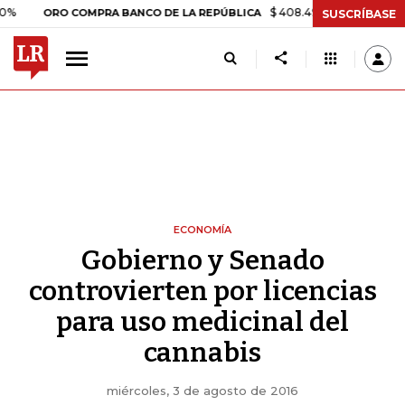
$ 408.498,97
+$ 8.753,81
+2,1
ORO COMPRA BANCO DE LA REPÚBLICA
SUSCRÍBASE
ECONOMÍA
Gobierno y Senado
controvierten por licencias
para uso medicinal del
cannabis
miércoles, 3 de agosto de 2016