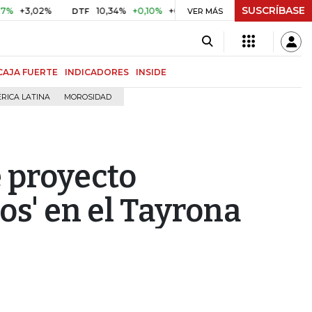
SUSCRÍBASE
3,02%
10,34%
+0,10%
+0,98%
$ 416,86
+$ 0,05
+0,
DTF
VER MÁS
UVR
CAJA FUERTE
INDICADORES
INSIDE
RICA LATINA
MOROSIDAD
 proyecto
los' en el Tayrona