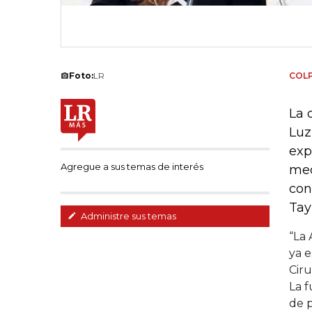
Foto:
LR
COL
La 
Luz
exp
Agregue a sus temas de interés
med
con
Tay
Administre sus temas
“La
ya e
Ciru
La f
de 