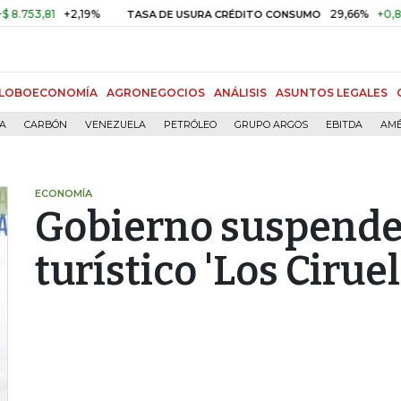
3,81
+2,19%
29,66%
+0,87%
+
TASA DE USURA CRÉDITO CONSUMO
LOBOECONOMÍA
AGRONEGOCIOS
ANÁLISIS
ASUNTOS LEGALES
ÍA
CARBÓN
VENEZUELA
PETRÓLEO
GRUPO ARGOS
EBITDA
AMÉ
ECONOMÍA
Gobierno suspende
turístico 'Los Cirue