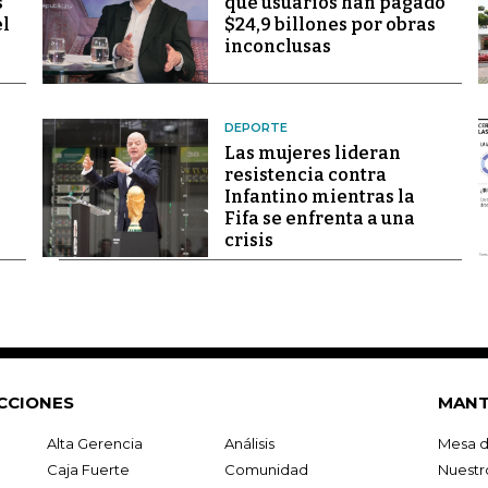
s
que usuarios han pagado
el
$24,9 billones por obras
inconclusas
DEPORTE
Las mujeres lideran
resistencia contra
Infantino mientras la
Fifa se enfrenta a una
crisis
CCIONES
MANT
Alta Gerencia
Análisis
Mesa d
Caja Fuerte
Comunidad
Nuestr