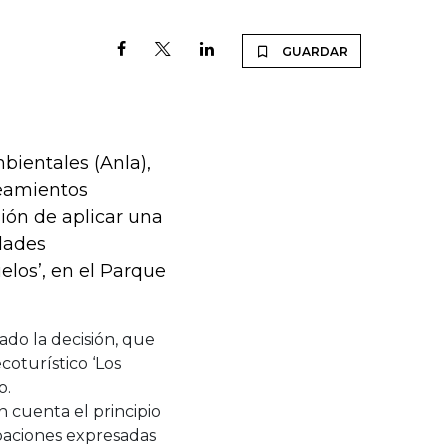
GUARDAR
bientales (Anla),
neamientos
ión de aplicar una
dades
elos’, en el Parque
do la decisión, que
coturístico ‘Los
o.
 cuenta el principio
paciones expresadas