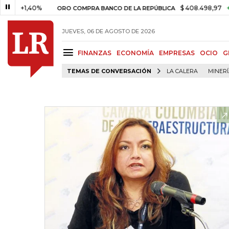
+1,40%
$ 408.498,97
+$ 8.75
ORO COMPRA BANCO DE LA REPÚBLICA
JUEVES, 06 DE AGOSTO DE 2026
FINANZAS
ECONOMÍA
EMPRESAS
OCIO
G
TEMAS DE CONVERSACIÓN
LA CALERA
MINER