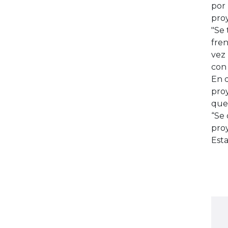
por 
pro
"Se
fren
vez 
con
En 
proy
que
“Se
proy
Est