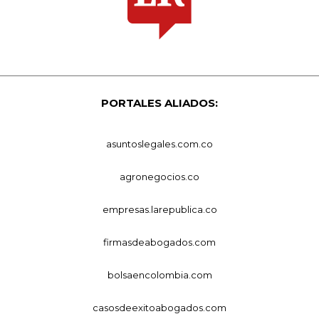
PORTALES ALIADOS:
asuntoslegales.com.co
agronegocios.co
empresas.larepublica.co
firmasdeabogados.com
bolsaencolombia.com
casosdeexitoabogados.com