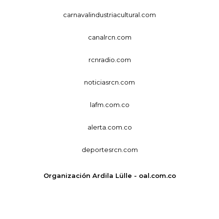
carnavalindustriacultural.com
canalrcn.com
rcnradio.com
noticiasrcn.com
lafm.com.co
alerta.com.co
deportesrcn.com
Organización Ardila Lülle - oal.com.co