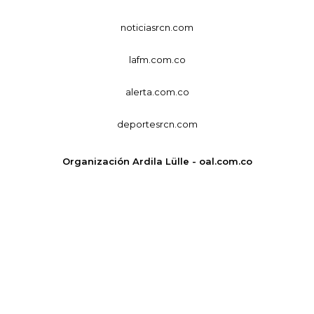
noticiasrcn.com
lafm.com.co
alerta.com.co
deportesrcn.com
Organización Ardila Lülle - oal.com.co