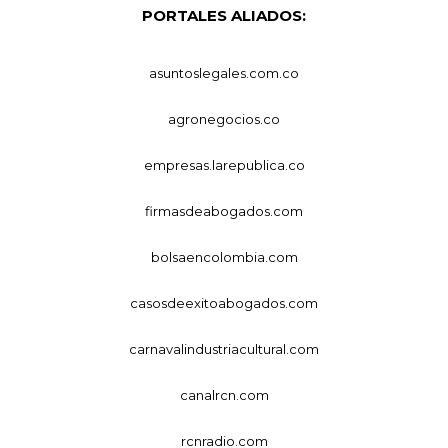
PORTALES ALIADOS:
asuntoslegales.com.co
agronegocios.co
empresas.larepublica.co
firmasdeabogados.com
bolsaencolombia.com
casosdeexitoabogados.com
carnavalindustriacultural.com
canalrcn.com
rcnradio.com