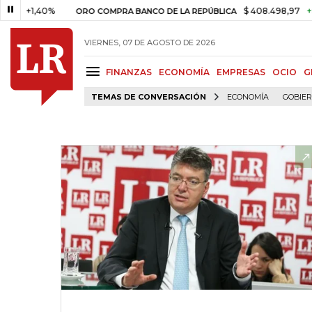
1,40%
$ 408.498,97
+$ 8.753
ORO COMPRA BANCO DE LA REPÚBLICA
VIERNES, 07 DE AGOSTO DE 2026
FINANZAS
ECONOMÍA
EMPRESAS
OCIO
G
TEMAS DE CONVERSACIÓN
ECONOMÍA
GOBIE