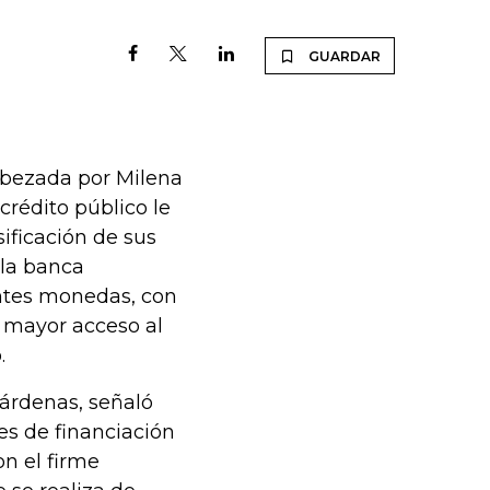
GUARDAR
abezada por Milena
crédito público le
sificación de sus
 la banca
entes monedas, con
y mayor acceso al
.
Cárdenas, señaló
es de financiación
n el firme