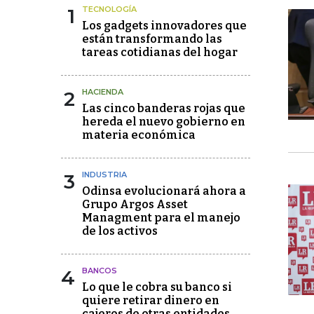
1
TECNOLOGÍA
Los gadgets innovadores que
están transformando las
tareas cotidianas del hogar
2
HACIENDA
Las cinco banderas rojas que
hereda el nuevo gobierno en
materia económica
3
INDUSTRIA
Odinsa evolucionará ahora a
Grupo Argos Asset
Managment para el manejo
de los activos
4
BANCOS
Lo que le cobra su banco si
quiere retirar dinero en
cajeros de otras entidades