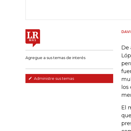
DAVI
De 
Lóp
Agregue a sus temas de interés
per
fue
mul
Administre sus temas
los
mer
El 
que
pre