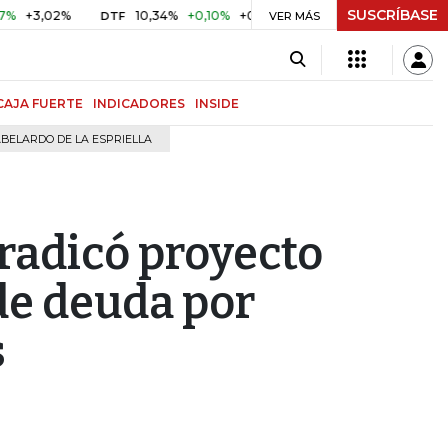
SUSCRÍBASE
,02%
10,34%
+0,10%
+0,98%
$ 416,91
+$ 0,05
+0,01
DTF
VER MÁS
UVR
CAJA FUERTE
INDICADORES
INSIDE
BELARDO DE LA ESPRIELLA
radicó proyecto
de deuda por
s