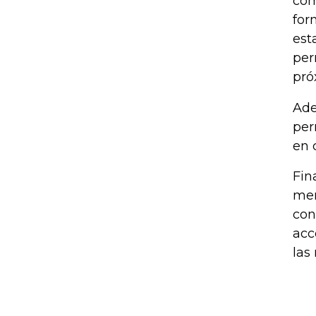
com
for
est
per
pró
Ade
per
en 
Fin
mer
con
acc
las