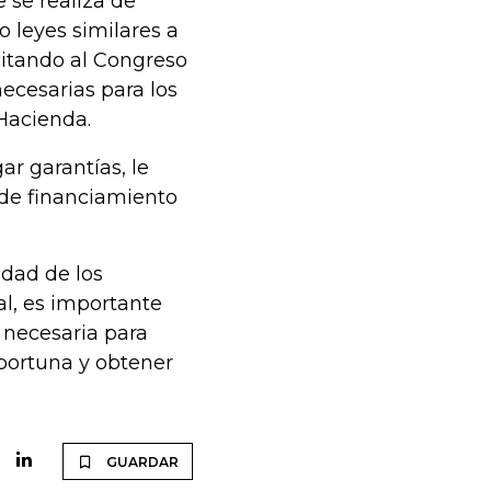
 se realiza de
 leyes similares a
citando al Congreso
necesarias para los
 Hacienda.
r garantías, le
 de financiamiento
idad de los
l, es importante
 necesaria para
portuna y obtener
GUARDAR