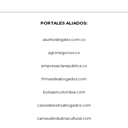
PORTALES ALIADOS:
asuntoslegales.com.co
agronegocios.co
empresas.larepublica.co
firmasdeabogados.com
bolsaencolombia.com
casosdeexitoabogados.com
carnavalindustriacultural.com