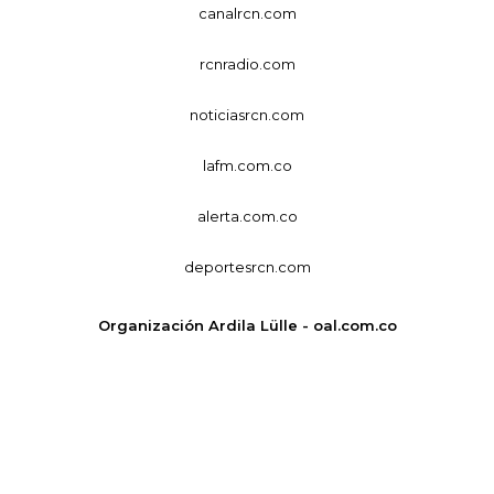
canalrcn.com
rcnradio.com
noticiasrcn.com
lafm.com.co
alerta.com.co
deportesrcn.com
Organización Ardila Lülle - oal.com.co