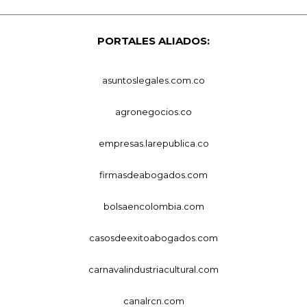
PORTALES ALIADOS:
asuntoslegales.com.co
agronegocios.co
empresas.larepublica.co
firmasdeabogados.com
bolsaencolombia.com
casosdeexitoabogados.com
carnavalindustriacultural.com
canalrcn.com