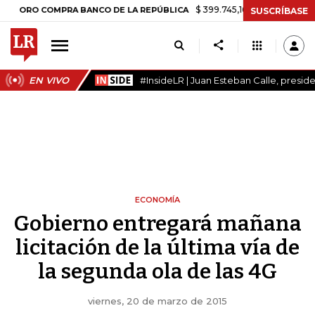
$ 399.745,16
+$ 2.295,71
+0,58%
O COMPRA BANCO DE LA REPÚBLICA
SUSCRÍBASE
EN VIVO
#InsideLR | Juan Esteban Calle, presi
ECONOMÍA
Gobierno entregará mañana
licitación de la última vía de
la segunda ola de las 4G
viernes, 20 de marzo de 2015