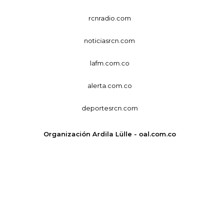
rcnradio.com
noticiasrcn.com
lafm.com.co
alerta.com.co
deportesrcn.com
Organización Ardila Lülle - oal.com.co