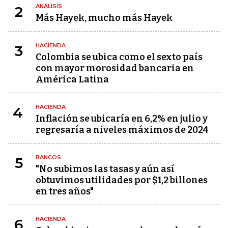
ANÁLISIS
2
Más Hayek, mucho más Hayek
HACIENDA
3
Colombia se ubica como el sexto país
con mayor morosidad bancaria en
América Latina
HACIENDA
4
Inflación se ubicaría en 6,2% en julio y
regresaría a niveles máximos de 2024
BANCOS
5
"No subimos las tasas y aún así
obtuvimos utilidades por $1,2 billones
en tres años"
HACIENDA
6