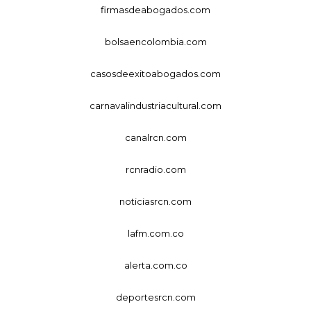
firmasdeabogados.com
bolsaencolombia.com
casosdeexitoabogados.com
carnavalindustriacultural.com
canalrcn.com
rcnradio.com
noticiasrcn.com
lafm.com.co
alerta.com.co
deportesrcn.com