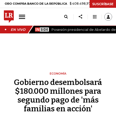
$ 408.498,97
+$ 8.753,81
+2,19%
O COMPRA BANCO DE LA REPÚBLICA
SUSCRÍBASE
EN VIVO
Posesión presidencial de Abelardo de l
ECONOMÍA
Gobierno desembolsará
$180.000 millones para
segundo pago de 'más
familias en acción'