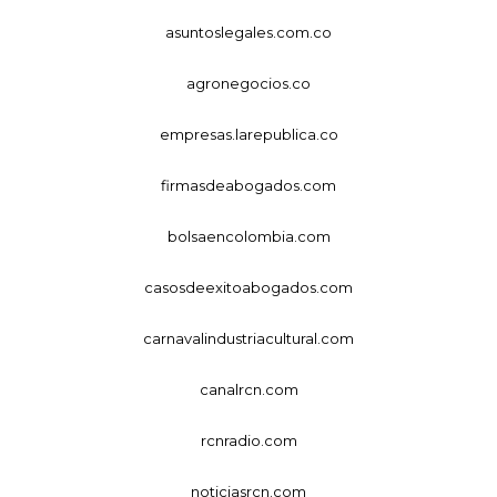
asuntoslegales.com.co
agronegocios.co
empresas.larepublica.co
firmasdeabogados.com
bolsaencolombia.com
casosdeexitoabogados.com
carnavalindustriacultural.com
canalrcn.com
rcnradio.com
noticiasrcn.com