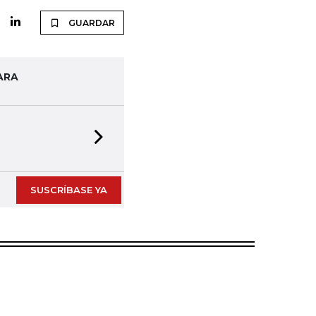
GUARDAR
ARA
Next slide
SUSCRÍBASE YA