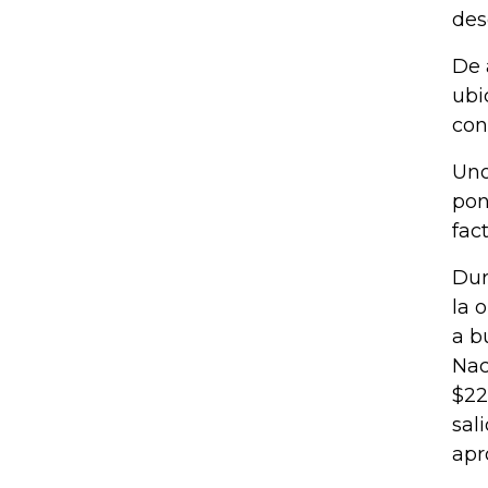
des
De 
ubi
con
Uno
pon
fac
Dur
la 
a b
Nac
$22
sal
apr