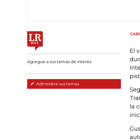
GABR
El 
dur
Agregue a sus temas de interés
Int
pis
Administre sus temas
Seg
Tra
la 
inic
Gus
aut