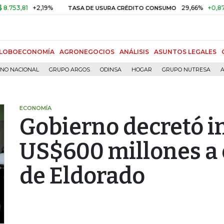
81
+2,19%
29,66%
+0,87%
+3,
TASA DE USURA CRÉDITO CONSUMO
LOBOECONOMÍA
AGRONEGOCIOS
ANÁLISIS
ASUNTOS LEGALES
RNO NACIONAL
GRUPO ARGOS
ODINSA
HOGAR
GRUPO NUTRESA
A
ECONOMÍA
Gobierno decretó i
US$600 millones a 
de Eldorado