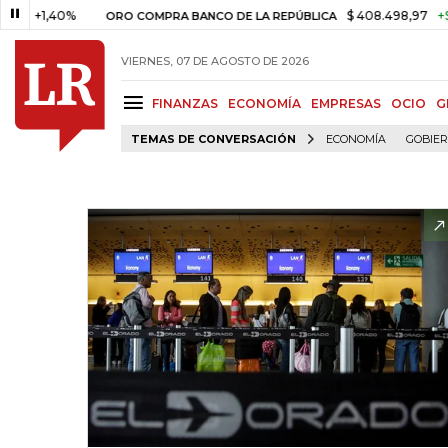
1,40%
$ 408.498,97
+$ 8.753,
ORO COMPRA BANCO DE LA REPÚBLICA
VIERNES, 07 DE AGOSTO DE 2026
FINANZAS
ECONOMÍA
EMPRESAS
OCIO
G
TEMAS DE CONVERSACIÓN
ECONOMÍA
GOBIE