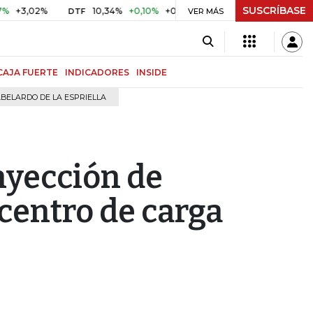
SUSCRÍBASE
02%
10,34%
+0,10%
+0,98%
$ 416,96
+$ 0,05
+0,01
DTF
UVR
VER MÁS
CAJA FUERTE
INDICADORES
INSIDE
BELARDO DE LA ESPRIELLA
nyección de
centro de carga