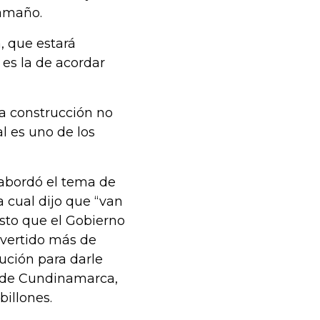
tamaño.
, que estará
 es la de acordar
ta construcción no
l es uno de los
abordó el tema de
a cual dijo que “van
sto que el Gobierno
invertido más de
ución para darle
or de Cundinamarca,
billones.