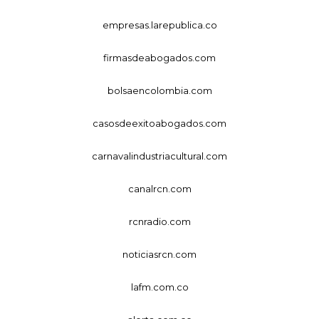
empresas.larepublica.co
firmasdeabogados.com
bolsaencolombia.com
casosdeexitoabogados.com
carnavalindustriacultural.com
canalrcn.com
rcnradio.com
noticiasrcn.com
lafm.com.co