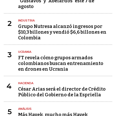
"Gustavos" y "Abelardos" este 7 de
agosto
INDUSTRIA
2
Grupo Nutresa alcanzó ingresos por
$10,3 billones y vendió $6,6 billones en
Colombia
UCRANIA
3
FT revela cómo grupos armados
colombianos buscan entrenamiento
en drones en Ucrania
HACIENDA
4
César Arias será el director de Crédito
Público del Gobierno de la Espriella
ANÁLISIS
5
Más Hayek, mucho más Hayek