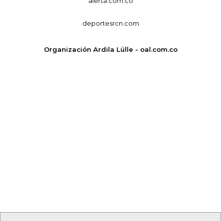
alerta.com.co
deportesrcn.com
Organización Ardila Lülle - oal.com.co