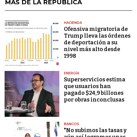
MÁS DE LA REPÚBLICA
HACIENDA
Ofensiva migratoria de
Trump lleva las órdenes
de deportación a su
nivel más alto desde
1998
ENERGÍA
Superservicios estima
que usuarios han
pagado $24,9 billones
por obras inconclusas
BANCOS
"No subimos las tasas y
aún así logramos unas