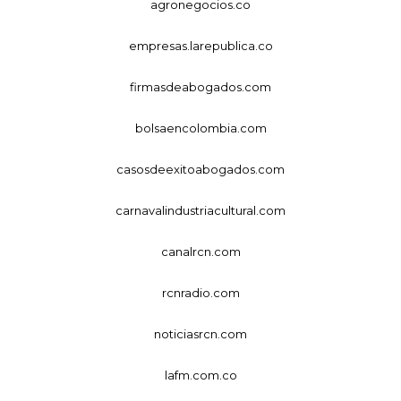
agronegocios.co
empresas.larepublica.co
firmasdeabogados.com
bolsaencolombia.com
casosdeexitoabogados.com
carnavalindustriacultural.com
canalrcn.com
rcnradio.com
noticiasrcn.com
lafm.com.co