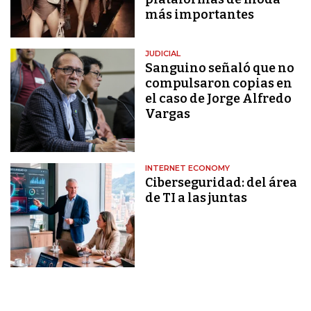
más importantes
JUDICIAL
Sanguino señaló que no
compulsaron copias en
el caso de Jorge Alfredo
Vargas
INTERNET ECONOMY
Ciberseguridad: del área
de TI a las juntas