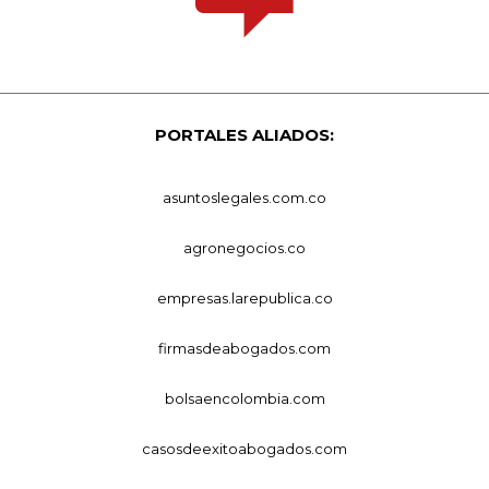
PORTALES ALIADOS:
asuntoslegales.com.co
agronegocios.co
empresas.larepublica.co
firmasdeabogados.com
bolsaencolombia.com
casosdeexitoabogados.com