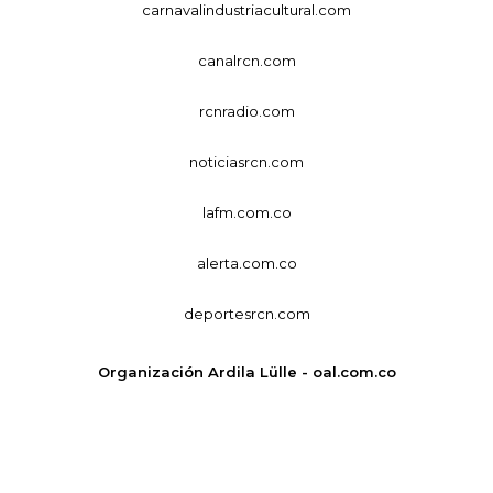
carnavalindustriacultural.com
canalrcn.com
rcnradio.com
noticiasrcn.com
lafm.com.co
alerta.com.co
deportesrcn.com
Organización Ardila Lülle - oal.com.co