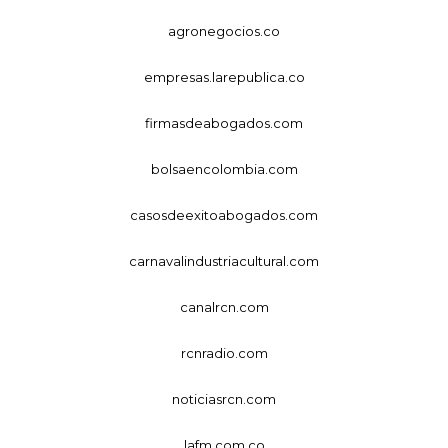
agronegocios.co
empresas.larepublica.co
firmasdeabogados.com
bolsaencolombia.com
casosdeexitoabogados.com
carnavalindustriacultural.com
canalrcn.com
rcnradio.com
noticiasrcn.com
lafm.com.co