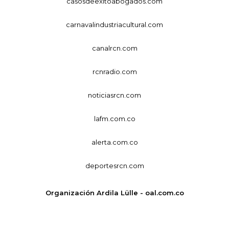
casosdeexitoabogados.com
carnavalindustriacultural.com
canalrcn.com
rcnradio.com
noticiasrcn.com
lafm.com.co
alerta.com.co
deportesrcn.com
Organización Ardila Lülle - oal.com.co