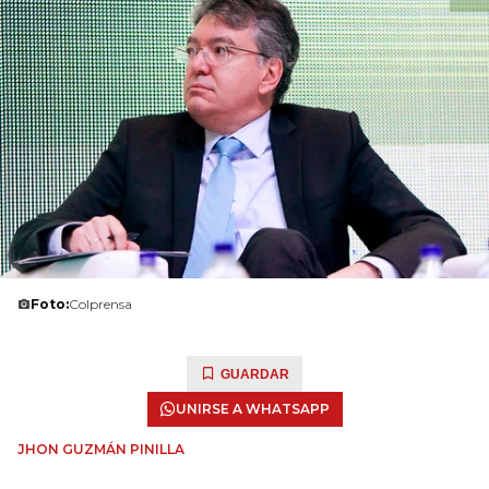
Foto:
Colprensa
GUARDAR
UNIRSE A WHATSAPP
JHON GUZMÁN PINILLA