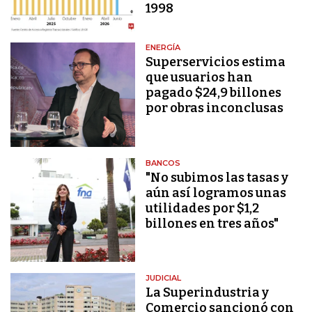
1998
ENERGÍA
Superservicios estima
que usuarios han
pagado $24,9 billones
por obras inconclusas
BANCOS
"No subimos las tasas y
aún así logramos unas
utilidades por $1,2
billones en tres años"
JUDICIAL
La Superindustria y
Comercio sancionó con