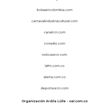
bolsaencolombia.com
carnavalindustriacultural.com
canalrcn.com
rcnradio.com
noticiasrcn.com
lafm.com.co
alerta.com.co
deportesrcn.com
Organización Ardila Lülle - oal.com.co