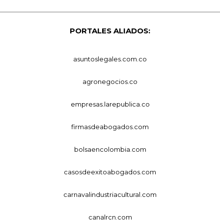
PORTALES ALIADOS:
asuntoslegales.com.co
agronegocios.co
empresas.larepublica.co
firmasdeabogados.com
bolsaencolombia.com
casosdeexitoabogados.com
carnavalindustriacultural.com
canalrcn.com