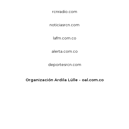
rcnradio.com
noticiasrcn.com
lafm.com.co
alerta.com.co
deportesrcn.com
Organización Ardila Lülle - oal.com.co