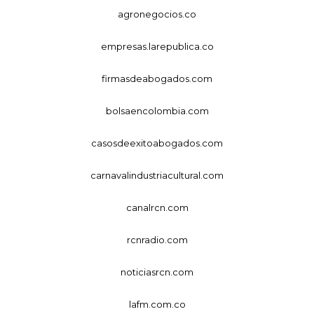
agronegocios.co
empresas.larepublica.co
firmasdeabogados.com
bolsaencolombia.com
casosdeexitoabogados.com
carnavalindustriacultural.com
canalrcn.com
rcnradio.com
noticiasrcn.com
lafm.com.co