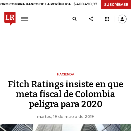
$ 408.498,97
+$ 8.753,81
+2,19%
MPRA BANCO DE LA REPÚBLICA
T
SUSCRÍBASE
HACIENDA
Fitch Ratings insiste en que
meta fiscal de Colombia
peligra para 2020
martes, 19 de marzo de 2019